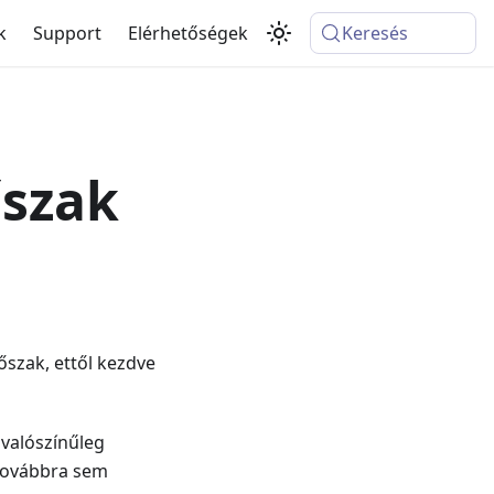
k
Support
Elérhetőségek
Keresés
őszak
dőszak, ettől kezdve
 valószínűleg
s továbbra sem