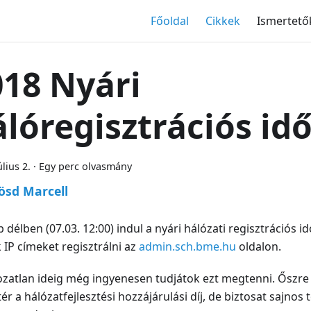
Főoldal
Cikkek
Ismertető
018 Nyári
lóregisztrációs id
úlius 2.
·
Egy perc olvasmány
sd Marcell
 délben (07.03. 12:00) indul a nyári hálózati regisztrációs i
 IP címeket regisztrálni az
admin.sch.bme.hu
oldalon.
zatlan ideig még ingyenesen tudjátok ezt megtenni. Őszre
tér a hálózatfejlesztési hozzájárulási díj, de biztosat sajno