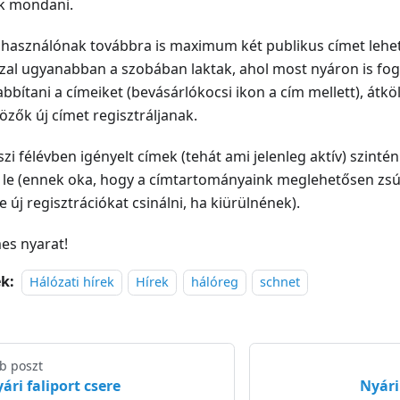
k mondani.
lhasználónak továbbra is maximum két publikus címet lehet
zal ugyanabban a szobában laktak, ahol most nyáron is fo
bbítani a címeiket (bevásárlókocsi ikon a cím mellett), átköl
özők új címet regisztráljanak.
szi félévben igényelt címek (tehát ami jelenleg aktív) szinté
 le (ennek oka, hogy a címtartományaink meglehetősen zsú
e új regisztrációkat csinálni, ha kiürülnének).
es nyarat!
k:
Hálózati hírek
Hírek
hálóreg
schnet
b poszt
ári faliport csere
Nyári