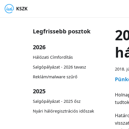
KSZK
2
Legfrissebb posztok
há
2026
Hálózati Címfordítás
Salgópályázat - 2026 tavasz
2018. j
Reklám/malware szűrő
Pünkö
2025
Holnap
Salgópályázat - 2025 ősz
tudtok
Nyári hálóregisztrációs időszak
Határo
vissza