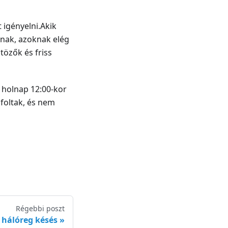
 igényelni.Akik
gnak, azoknak elég
tözők és friss
n holnap 12:00-kor
foltak, és nem
Régebbi poszt
 hálóreg késés