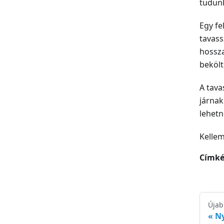
tudun
Egy fe
tavass
hossza
bekölt
A tava
járnak
lehetn
Kellem
Címké
Újab
Ny