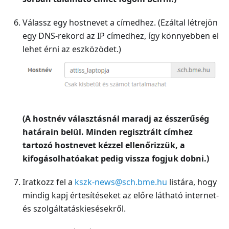
Válassz egy hostnevet a címedhez. (Ezáltal létrejön
egy DNS-rekord az IP címedhez, így könnyebben el
lehet érni az eszközödet.)
(A hostnév választásnál maradj az ésszerűség
határain belül. Minden regisztrált címhez
tartozó hostnevet kézzel ellenőrizzük, a
kifogásolhatóakat pedig vissza fogjuk dobni.)
Iratkozz fel a
kszk-news@sch.bme.hu
listára, hogy
mindig kapj értesítéseket az előre látható internet-
és szolgáltatáskiesésekről.