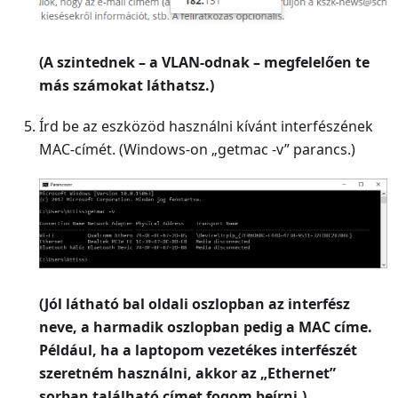
(A szintednek – a VLAN-odnak – megfelelően te
más számokat láthatsz.)
Írd be az eszközöd használni kívánt interfészének
MAC-címét. (Windows-on „getmac -v” parancs.)
(Jól látható bal oldali oszlopban az interfész
neve, a harmadik oszlopban pedig a MAC címe.
Például, ha a laptopom vezetékes interfészét
szeretném használni, akkor az „Ethernet”
sorban található címet fogom beírni.)